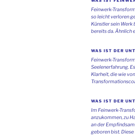
WAS IST FEINW
Feinwerk-Transforma
so leicht verloren 
Künstler sein Werk b
bereits da. Ähnlich
WAS IST DER UN
Feinwerk-Transforma
Seelenerfahrung. Es 
Klarheit, die wie v
Transformationscoa
WAS IST DER UN
Im Feinwerk-Transf
anzukommen, zu Haus
an der Empfindsamk
geboren bist. Diese