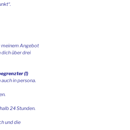
nkt“.
 zu meinem Angebot
 dich über drei
grenzter (!)
 auch in persona.
en.
rhalb 24 Stunden.
ch und die