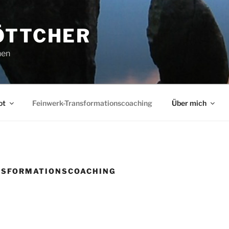
ÖTTCHER
hen
ot
Feinwerk-Transformationscoaching
Über mich
NSFORMATIONSCOACHING