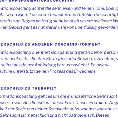
ERK-TRANSFORMATIONSCOACHING?
tionscoaching achtet die sehr leisen und feinen Töne. Eben 
geht, wenn wir mit unseren Gedanken und Gefühlen beschäftigt
ereits von Beginn an fertig sieht, ist auch unsere seelische W
 einer Geburt geht es nun darum, sie von überflüssig geworden
TERSCHIED ZU ANDEREN COACHING-FORMEN?
tionscoaching orientiert sich ganz und gar an deiner persön
versucht nicht, dir über Strategien oder Konzepte zu helfen, 
on selbst aus deiner Anbindung heraus erwächst. Feinwerk-
ching unterstützt deinen Prozess des Erwachens.
TERSCHIED ZU THERAPIE?
ormationscoaching geht es um die grundsätzliche Sehnsucht 
e zu sein. Bei dir und auf dieser Erde. Dieses Premium-Ange
eit der Seele und deiner Sehnsucht aufzuwachen, ganz das zu
 Sehnsucht ist menschlich und nicht pathologisch. Dieses