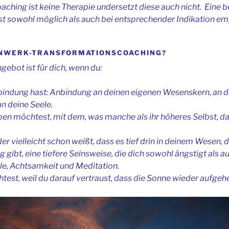
ching ist keine Therapie undersetzt diese auch nicht. Eine 
st sowohl möglich als auch bei entsprechender Indikation em
EINWERK-TRANSFORMATIONSCOACHING?
bot ist für dich, wenn du:
indung hast: Anbindung an deinen eigenen Wesenskern, an d
an deine Seele.
ben möchtest, mit dem, was manche als ihr höheres Selbst, 
r vielleicht schon weißt, dass es tief drin in deinem Wesen, 
ng gibt, eine tiefere Seinsweise, die dich sowohl ängstigt als a
ille, Achtsamkeit und Meditation.
htest, weil du darauf vertraust, dass die Sonne wieder aufgeh