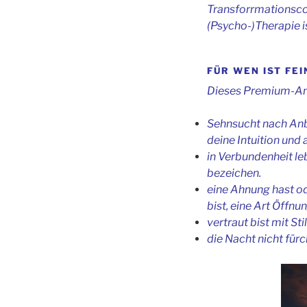
Transforrmationscoa
(Psycho-)Therapie i
FÜR WEN IST F
Dieses Premium-Ange
Sehnsucht nach Anb
deine Intuition und 
in Verbundenheit le
bezeichen.
eine Ahnung hast ode
bist, eine Art Öffnu
vertraut bist mit St
die Nacht nicht fürc