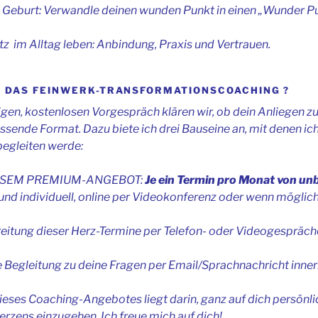
e Geburt: Verwandle deinen wunden Punkt in einen „Wunder Pu
tz im Alltag leben: Anbindung, Praxis und Vertrauen.
T DAS FEINWERK-TRANSFORMATIONSCOACHING ?
igen, kostenlosen Vorgespräch klären wir, ob dein Anliegen
ssende Format. Dazu biete ich drei Bauseine an, mit denen ich
begleiten werde:
DIESEM PREMIUM-ANGEBOT:
Je ein Termin pro
Monat von unbe
und individuell, online per Videokonferenz oder wenn möglich
eitung dieser Herz-Termine per Telefon- oder Videogespräch
 Begleitung zu deine Fragen per Email/Sprachnachricht inne
ieses Coaching-Angebotes liegt darin, ganz auf dich persönli
rzens einzugehen. Ich freue mich auf dich!