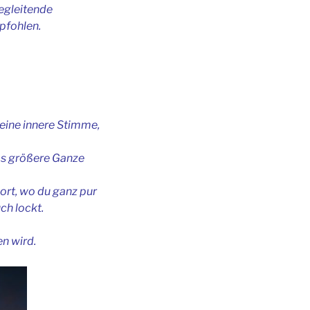
begleitende
pfohlen.
eine innere Stimme,
das größere Ganze
dort, wo du ganz pur
uch lockt.
en wird.