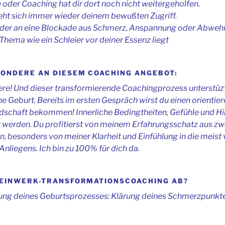
 oder Coaching hat dir dort noch nicht weitergeholfen.
eht sich immer wieder deinem bewußten Zugriff.
der an eine Blockade aus Schmerz, Anspannung oder Abwehr
 Thema wie ein Schleier vor deiner Essenz liegt
SONDERE AN DIESEM COACHING ANGEBOT:
ere! Und dieser transformierende Coachingprozess unterstüz
e Geburt. Bereits im ersten Gespräch wirst du einen orientier
ndschaft bekommen! Innerliche Bedingtheiten, Gefühle und H
t werden. Du profitierst von meinem Erfahrungsschatz aus zw
, besonders von meiner Klarheit und Einfühlung in die meis
Anliegens. Ich bin zu 100% für dich da.
FEINWERK-TRANSFORMATIONSCOACHING AB?
tung deines Geburtsprozesses: Klärung deines Schmerzpunkt