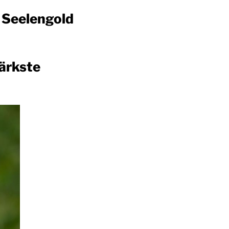
 Seelengold
tärkste