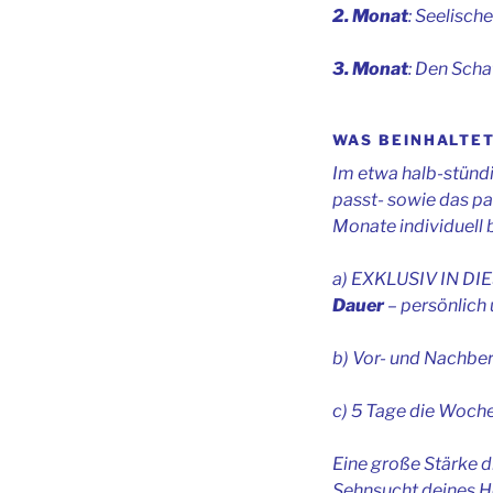
2. Monat
: Seelisch
3. Monat
: Den Scha
WAS BEINHALTE
Im etwa halb-stünd
passt- sowie das pa
Monate individuell 
a) EXKLUSIV IN 
Dauer
– persönlich 
b) Vor- und Nachber
c) 5 Tage die Woche
Eine große Stärke d
Sehnsucht deines He