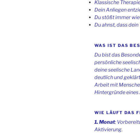
Klassische Therapie
Dein Anliegen entzi
Du stößt immer wie
Du ahnst, dass dein
WAS IST DAS BE
Du bist das Besond
persönliche seelisch
deine seelische La
deutlich und geklär
Arbeit mit Menschen
Hintergründe eines 
WIE LÄUFT DAS 
1. Monat
: Vorberei
Aktivierung.