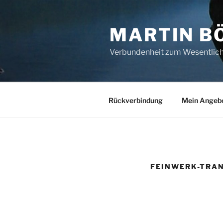
Zum
Inhalt
MARTIN B
springen
Verbundenheit zum Wesentlic
Rückverbindung
Mein Angeb
FEINWERK-TRA