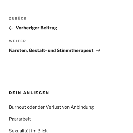
Beitragsnavigation
Vorheriger
ZURÜCK
Beitrag
Vorheriger Beitrag
Nächster
WEITER
Beitrag
Karsten, Gestalt- und Stimmtherapeut
DEIN ANLIEGEN
Burnout oder der Verlust von Anbindung
Paararbeit
Sexualität im Blick